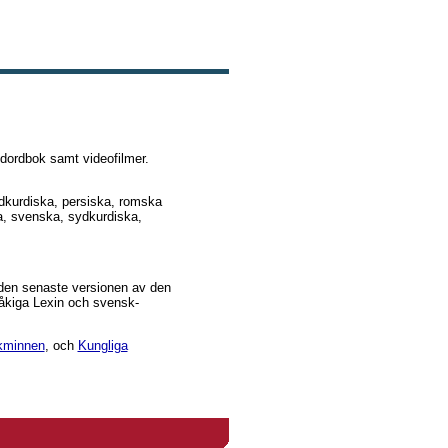
ldordbok samt videofilmer.
rdkurdiska, persiska, romska
a, svenska, sydkurdiska,
 den senaste versionen av den
kiga Lexin och svensk-
lkminnen
, och
Kungliga