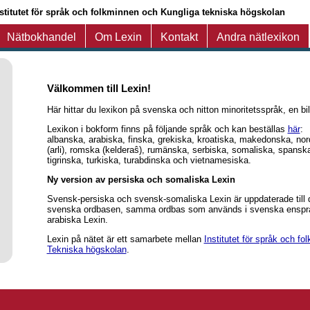
nstitutet för språk och folkminnen och Kungliga tekniska högskolan
Nätbokhandel
Om Lexin
Kontakt
Andra nätlexikon
Välkommen till Lexin!
Här hittar du lexikon på svenska och nitton minoritetsspråk, en bi
Lexikon i bokform finns på följande språk och kan beställas
här
:
albanska, arabiska, finska, grekiska, kroatiska, makedonska, no
(arli), romska (kelderaŝ), rumänska, serbiska, somaliska, spansk
tigrinska, turkiska, turabdinska och vietnamesiska.
Ny version av persiska och somaliska Lexin
Svensk-persiska och svensk-somaliska Lexin är uppdaterade till
svenska ordbasen, samma ordbas som används i svenska ensprå
arabiska Lexin.
Lexin på nätet är ett samarbete mellan
Institutet för språk och fo
Tekniska högskolan
.