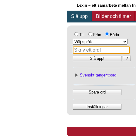
Lexin – ett samarbete mellan I
Slå upp
Bilder och filmer
Till
Från
Båda
Slå upp!
?
Svenskt tangentbord
Spara ord
Inställningar